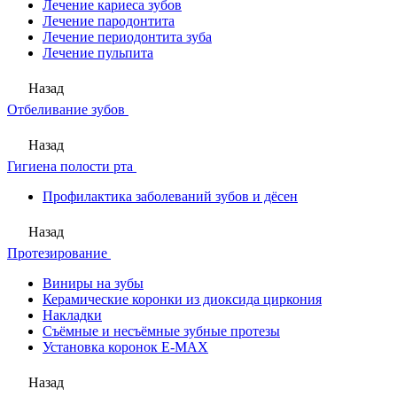
Лечение кариеса зубов
Лечение пародонтита
Лечение периодонтита зуба
Лечение пульпита
Назад
Отбеливание зубов
Назад
Гигиена полости рта
Профилактика заболеваний зубов и дёсен
Назад
Протезирование
Виниры на зубы
Керамические коронки из диоксида циркония
Накладки
Съёмные и несъёмные зубные протезы
Установка коронок E-MAX
Назад