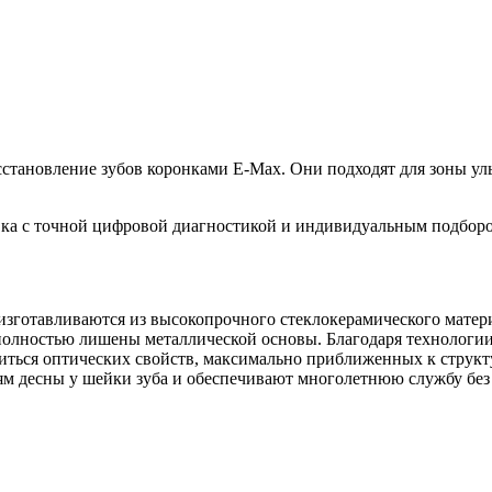
становление зубов коронками E-Max. Они подходят для зоны ул
вка с точной цифровой диагностикой и индивидуальным подборо
изготавливаются из высокопрочного стеклокерамического матер
полностью лишены металлической основы. Благодаря технологи
иться оптических свойств, максимально приближенных к структ
ям десны у шейки зуба и обеспечивают многолетнюю службу без