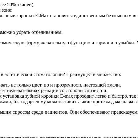
лее 50% тканей);
 зоне;
талловые коронки E-Max становятся единственным безопасным вы
зможно убрать отбеливанием.
атомическую форму, жевательную функцию и гармонию улыбки. М
 в эстетической стоматологии? Преимуществ множество:
ать не только цвет, но и прозрачность настоящей эмали.
ает нежелательных реакций со стороны слизистой.
 установка зубной коронки E-max проходит легко и быстро, так 
зками, благодаря чему можно ставить такие протезы даже на жев
льшим спросом среди пациентов. Они обеспечивают предсказуем