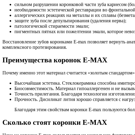
сильном разрушении коронковой части зуба кариесом (бо
необходимости эстетической реставрации во фронтальной
аллергических реакциях на металлы и их сплавы (безме
защите зуба после депульпирования (удаления нерва);
патологической стираемости эмали;
пигментных пятнах или пожелтении эмали, которое нево
Восстановление зубов коронками E-max позволяет вернуть ан
комплексного протезирования.
Преимущества коронок E-MAX
Почему именно этот материал считается «золотым стандартом»
Высочайшая эстетика. Стеклокерамика способна имитиров
Биосовместимость. Материал гипоаллергенен и не вызыв
Точность прилегания. Благодаря технологии изготовления
Прочность. Дисиликат лития хорошо справляется с нагру
Благодаря этим свойствам коронки E-max пользуются бо
Сколько стоят коронки E-MAX