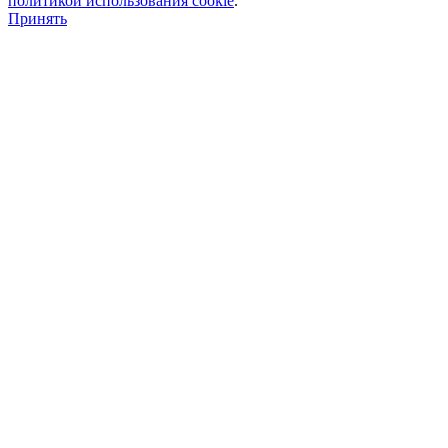
политикой использования сookie
.
Принять