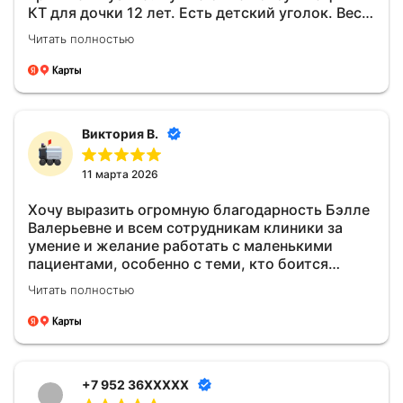
КТ для дочки 12 лет. Есть детский уголок. Весь
все свои действия комментирует, всегда
коллектив приветливый, вежливый. Были у
уточняют комфортно ли и всё ли хорошо, в
Читать полностью
специалиста Клищева Белла Валерьевна. Очень
общем очень обходительны. Как долечу,
приветливая, добрая. Вежливо обещалась с
планирую посещение к Георгию Гочаевичу, на
ребёнком. Консультация прошла отлично.
удаление восьмёрок. В общем по клиники
Доступно рассказала как правильно ухаживать
рекомендасьон - крутой и профессиональный
за полостью рта и зубами, чтобы в дальнейшем
подход)))
Виктория В.
не было проблем. Дочке она очень
понравилась. Всем рекомендую к посещению 💜
11 марта 2026
Хочу выразить огромную благодарность Бэлле
Валерьевне и всем сотрудникам клиники за
умение и желание работать с маленькими
пациентами, особенно с теми, кто боится
зубных врачей. Спасибо за ваш труд! Вы-
Читать полностью
волшебники!
+7 952 36XXXXX