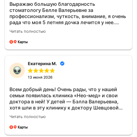
Выражаю большую благодарность
стоматологу Белле Валерьевне за
профессионализм, чуткость, внимание, я очень
рада что моя 5 летняя дочка лечится у нее.
Блпгодарю.
Читать полностью
Екатерина М.
13 июня 2026
Всем добрый день! Очень рады, что у нашей
семьи появилась клиника «Нео-мед» и свои
доктора в ней! У детей — Бэлла Валерьевна,
хотя шли в эту клинику к доктору Шевцовой
Анне Евгеньевне, а у меня — доктор Лимонжава
Читать полностью
Георгий Давидович. Доктора — профессионалы
своего дела. Все рассказывают, показывают на
экране 3D до и после лечения, дают