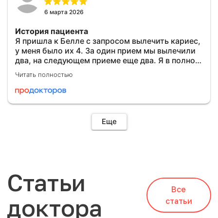
6 марта 2026
История пациента
Я пришла к Белле с запросом вылечить кариес​,
у меня было их 4. За один прием мы вылечили
два, на следующем приеме еще два. Я в полном
восторге! Белла очень быстро и аккуратно
Читать полностью
работает.
Понравилось
За один час Белла вылечила мне два кариеса,
так еще так аккуратно сделала анестезию​, что
Еще
в оба посещения у меня десна совсем не
болела, что для меня редкость. Я с радостью
приду еще!
Статьи
Все
доктора
статьи