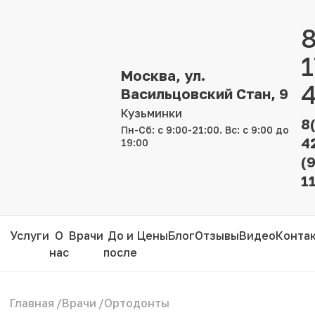
8
1
Москва, ул.
4
Васильцовский Стан, 9
Кузьминки
8
Пн-Сб: с 9:00-21:00. Вс: с 9:00 до
4
19:00
(
1
Услуги
О
Врачи
До и
Цены
Блог
Отзывы
Видео
Конта
нас
после
Главная
/
Врачи
/
Ортодонты