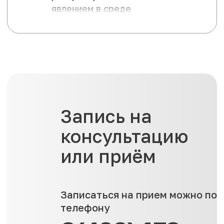
явлением в среде
стоматологов
является
прикорневой кариес
(пришеечный
кариес). От своих
собратьев он
отличается ме...
Запись на
консультацию
или приём
Записаться на прием можно по
телефону