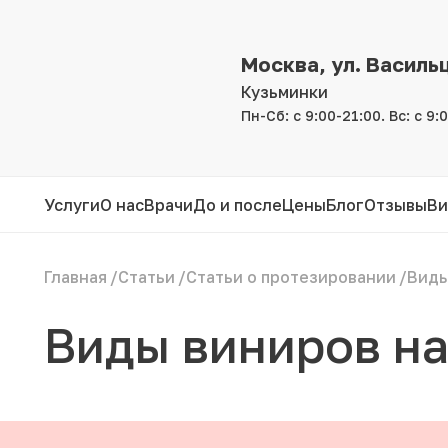
Москва, ул. Василь
Кузьминки
Пн-Сб: с 9:00-21:00. Вс: с 9:
Услуги
О нас
Врачи
До и после
Цены
Блог
Отзывы
Ви
Главная
/
Статьи
/
Статьи о протезировании
/
Виды
Виды виниров на