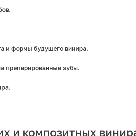
бов.
а и формы будущего винира.
на препарированные зубы.
ира.
их и композитных винир