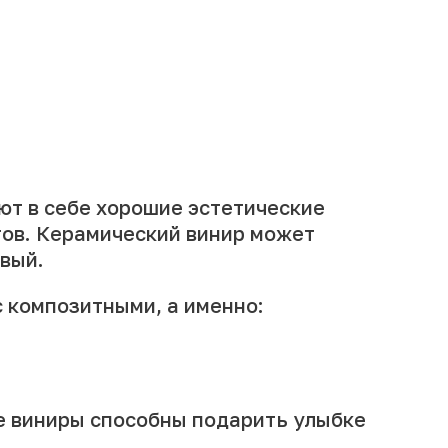
ют в себе хорошие эстетические
тов. Керамический винир может
рвый.
 композитными, а именно:
е виниры способны подарить улыбке