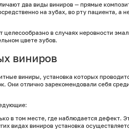
зличают два виды виниров — прямые композ
редственно на зубах, во рту пациента, а н
 целесообразно в случаях неровности эмал
ельном цвете зубов.
ых виниров
зитные виниры, установка которых проводит
ок. Они отлично зарекомендовали себя сред
ледующие:
ько в том месте, где наблюдается дефект. 
угих видах виниров установка осуществляет